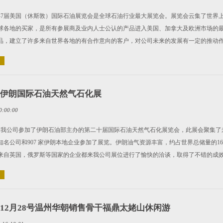
年第47届美国（休斯敦）国际石油展览会是全球石油行业最大展览会。展览会云集了世
球各地的买家，是所有参展商及业内人士公认的产品进入美国、加拿大及欧洲市场的
品，建立了许多来自世界各地的有合作意向的客户，对公司未来的发展有一定的推动
5年伊朗国际石油天然气石化展
0:00:00
年5月我公司参加了伊朗石油部主办的第二十届国际石油天然气石化展览会，此展会聚集了来
知名公司和907 家伊朗本地企业参加了展览。伊朗油气资源丰富，约占世界总储量的
来自英国，俄罗斯等国家的企业都来我公司展位进行了愉快的洽谈，取得了不错的成
4年12月28号温州华朝销售骨干福鼎太姥山休闲游