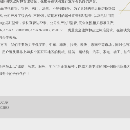
熟的钢铁业务和管理经验，在世界钢铁流通行业享有良好的声誉。
包括钢管、管件、阀门、法兰、不锈钢罐等。为了更好的满足锅炉换热器
, 公司开发了镍合金, 不锈钢，碳钢材料的超长直管和U型管, 以及电站用高
加热器U型管，最长直管达32米。公司生产的U型管, 完全按照相关标准生产,
96, A/SA213/789/688, A/SA268/803,B/SB163… 质量完全达到和超过
的合作关系.
面，我们主要致力于俄罗斯、中东、非洲、拉美、欧洲、东南亚等市场，同时也与
。用户遍及世界上40多个国家和地区的机械、建筑、钢结构、汽车、家电、轻工、油
全体员工以“诚信、智慧、服务、学习”为企业精神，以成为最专业的国际钢铁供应商
和专业的合作伙伴！
栋601室
695688