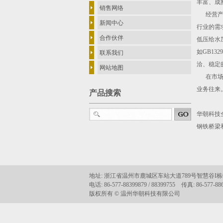
丰富、成
销售网络
经营产品
新闻中心
行业的需求
合作伙伴
低压给水
如GB132
联系我们
洽、稳定
网站地图
在市场方
业务往来
产品搜索
华朝科技
钢铁桥梁
地址: 浙江省温州市鹿城区车站大道789号智慧谷I
电话: 86-577-88399879 / 88399755 传真: 86-577-88
版权所有 © 温州华朝科技有限公司